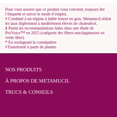
Pour vous assurer que ce produit vous convient, toujours lire
l’étiquette et suivre le mode d’emploi.
†
Combiné à un régime à faible teneur en gras, Metamucil réduit
les taux légèrement à modérément élevés de cholestérol.
‡
Parmi les recommandations faites dans une étude de
ProVoice
en 2025 (catégorie des fibres mucilagineuses en
TM
vente libre).
*
En soulageant la constipation
◊
Transformé à partir de plantes
NOS PRODUITS
À PROPOS DE METAMUCIL
TRUCS & CONSEILS